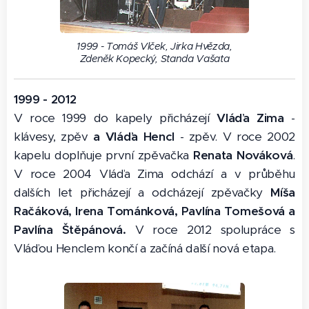
1999 - Tomáš Vlček, Jirka Hvězda,
Zdeněk Kopecký, Standa Vašata
1999 - 2012
V roce 1999 do kapely přicházejí
Vláďa Zima
-
klávesy, zpěv
a Vláďa Hencl
- zpěv. V roce 2002
kapelu doplňuje první zpěvačka
Renata Nováková
.
V roce 2004 Vláďa Zima odchází a v průběhu
dalších let přicházejí a odcházejí zpěvačky
Míša
Račáková, Irena Tománková, Pavlína Tomešová a
Pavlína Štěpánová.
V roce 2012 spolupráce s
Vláďou Henclem končí a začíná další nová etapa.