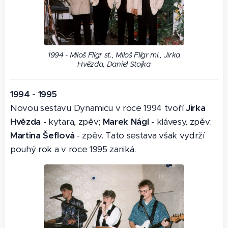
1994 - Miloš Flígr st., Miloš Flígr ml., Jirka
Hvězda, Daniel Stojka
1994 - 1995
Novou sestavu Dynamicu v roce 1994 tvoří
Jirka
Hvězda
- kytara, zpěv;
Marek Nágl
- klávesy, zpěv;
Martina Šeflová
- zpěv. Tato sestava však vydrží
pouhý rok a v roce 1995 zaniká.