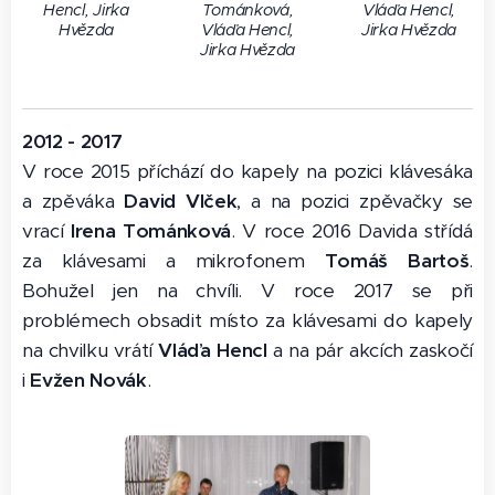
Hencl, Jirka
Tománková,
Vláďa Hencl,
Hvězda
Vláďa Hencl,
Jirka Hvězda
Jirka Hvězda
2012 - 2017
V roce 2015 příchází do kapely na pozici klávesáka
a zpěváka
David Vlček
, a na pozici zpěvačky se
vrací
Irena Tománková
. V roce 2016 Davida střídá
za klávesami a mikrofonem
Tomáš Bartoš
.
Bohužel jen na chvíli. V roce 2017 se při
problémech obsadit místo za klávesami do kapely
na chvilku vrátí
Vláďa Hencl
a na pár akcích zaskočí
i
Evžen Novák
.