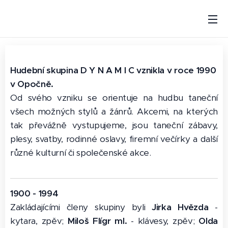
Hudební skupina D Y N A M I C vznikla v roce 1990
v Opočně.
Od svého vzniku se orientuje na hudbu taneční
všech možných stylů a žánrů. Akcemi, na kterých
tak převážně vystupujeme, jsou taneční zábavy,
plesy, svatby, rodinné oslavy, firemní večírky a další
různé kulturní či společenské akce.
1900 - 1994
Zakládajícími členy skupiny byli
Jirka Hvězda
-
kytara, zpěv;
Miloš Flígr ml.
- klávesy, zpěv;
Olda