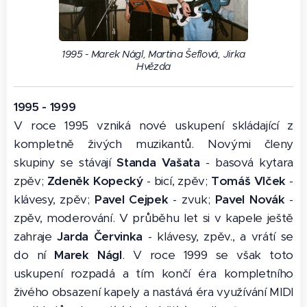
1995 - Marek Nágl, Martina Šeflová, Jirka
Hvězda
1995 - 1999
V roce 1995 vzniká nové uskupení skládající z
kompletně živých muzikantů. Novými členy
skupiny se stávají
Standa Vašata
- basová kytara
zpěv;
Zdeněk Kopecký
- bicí, zpěv;
Tomáš Vlček
-
klávesy, zpěv;
Pavel Cejpek
- zvuk;
Pavel Novák
-
zpěv, moderování. V průběhu let si v kapele ještě
zahraje
Jarda Červinka
- klávesy, zpěv., a vrátí se
do ní
Marek Nágl
. V roce 1999 se však toto
uskupení rozpadá a tím končí éra kompletního
živého obsazení kapely a nastává éra využívání MIDI