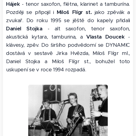
Hájek
- tenor saxofon, flétna, klarinet a tamburína.
Později se připojil i
Miloš Flígr st.
jako zpěvák a
zvukař. Do roku 1995 se jěště do kapely přidali
Daniel Stojka
- alt saxofon, tenor saxofon,
akustická kytara, tamburina, a
Vlasta Doucek
-
klávesy, zpěv. Do širšího podvědomí se DYNAMIC
dostává v sestavě Jirka Hvězda, Miloš Flígr ml.,
Daniel Stojka a Miloš Flígr st., bohužel toto
uskupení se v roce 1994 rozpadá.