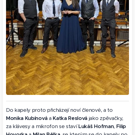
Do kapely proto přicházejí noví členové, a to
Monika
Kubínová
a
Katka Reslová
jako zpěvačky,
za klávesy a mikrofon se staví
Lukáš Hofman
,
Filip
Hovorka
a
Milan Bělka
, se kterým se do kapely po