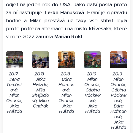
odjet na jeden rok do USA. Jako další posila proto
za ní nastupuje
Terka Hanušová
. Hraní je opravdu
hodně a Milan přestává už taky vše stíhat, byla
proto potřeba alternace i na místo klávesáka, které
v roce 2022 zaujímá
Marian Rokl
.
2017 -
2018 -
2018 -
2019 -
2019 -
Irena
Jirka
Bára
Milan
Milan
Tománk
Hvězda,
Hofman
Ondrák,
Ondrák,
ová,
Míša
ová,
Gábina
Gábina
Milan
Shejbalo
Milan
Václavk
Václavk
Ondrák,
vá, Milan
Ondrák,
ová,
ová,
Jirka
Ondrák
Jirka
Jirka
Bára
Hvězda
Hvězda
Hvězda
Hofman
ová,
Jirka
Hvězda