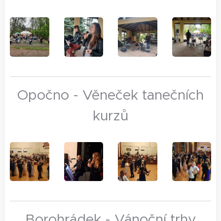
Opočno - Věneček tanečních
kurzů
Borohrádek - Vánoční trhy