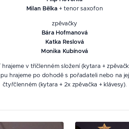
Milan Bělka
+ tenor saxofon
zpěvačky
Bára Hofmanová
Katka Reslová
Monika Kubínová
í hrajeme v tříčlenném složení (kytara + zpěvačka
ypu hrajeme po dohodě s pořadateli nebo na jejic
čtyřčlenném (kytara + 2x zpěvačka + klávesy).