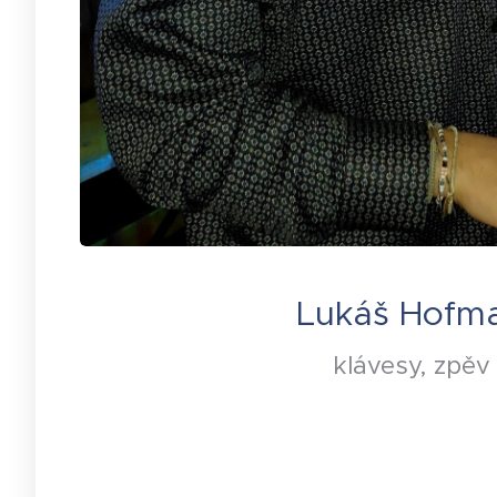
Lukáš Hofm
klávesy, zpěv