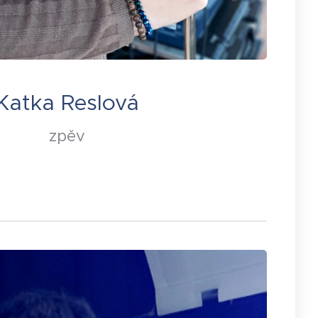
Katka Reslová
zpěv