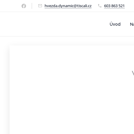
hvezda.dynamic@tiscali.cz
603 863 521
Úvod
N