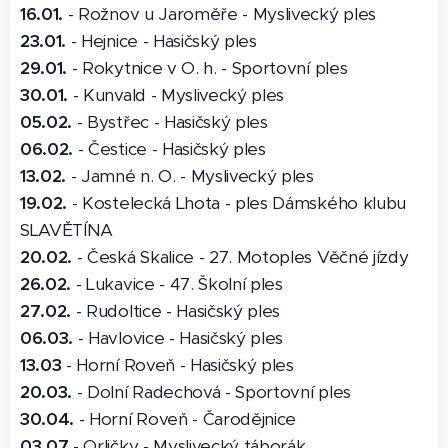
16.01.
- Rožnov u Jaroměře - Myslivecký ples
23.01.
- Hejnice - Hasičský ples
29.01.
- Rokytnice v O. h. - Sportovní ples
30.01.
- Kunvald - Myslivecký ples
05.02.
- Bystřec - Hasičský ples
06.02.
- Čestice - Hasičský ples
13.02.
- Jamné n. O. - Myslivecký ples
19.02.
- Kostelecká Lhota - ples Dámského klubu
SLAVĚTÍNA
20.02.
- Česká Skalice - 27. Motoples Věčné jízdy
26.02.
- Lukavice - 47. Školní ples
27.02.
- Rudoltice - Hasičský ples
06.03.
- Havlovice - Hasičský ples
13.03
- Horní Roveň - Hasičský ples
20.03.
- Dolní Radechová - Sportovní ples
30.04.
- Horní Roveň - Čarodějnice
03.07
- Orličky - Myslivecký táborák