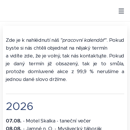
Zde je k nahlédnutí náš
"pracovní kalendář"
. Pokud
byste si nás chtěli objednat na nějaký termín
a vidíte zde, že je volný, tak nás kontaktujte. Pokud
je daný termín již obsazený, tak je to smůla,
protože domluvené akce z 99,9 % nerušíme a
jednou dané slovo držíme.
2026
07.08.
- Motel Skalka - taneční večer
08.08.
- Jamné n. O. - Myslivecký táborák